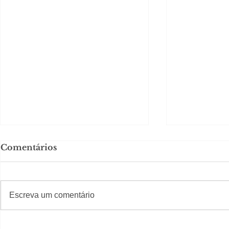
Comentários
#S
#Sugestões
CAJUCID
Escreva um comentário
Carolina Herrera traz