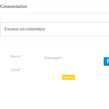
Comentários
#S
#Sugestões
Escreva um comentário
Em Nossa Senhora das
Carolina H
Dores, lideranças
experiênc
reforçam apoio a
para São 
Cláudio Mitidieri
Enviar