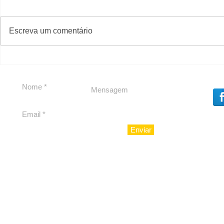
#S
#Sugestões
Escreva um comentário
Segurança jurídica em
Private C
debate
Caju
Enviar