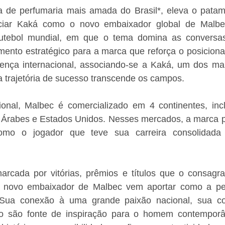
a de perfumaria mais amada do Brasil*, eleva o patama
ciar Kaká como o novo embaixador global de Malb
futebol mundial, em que o tema domina as conversas,
ento estratégico para a marca que reforça o posicion
ença internacional, associando-se a Kaká, um dos ma
a trajetória de sucesso transcende os campos. 
ional, Malbec é comercializado em 4 continentes, inclu
Árabes e Estados Unidos. Nesses mercados, a marca po
omo o jogador que teve sua carreira consolidada 
arcada por vitórias, prêmios e títulos que o consag
o novo embaixador de Malbec vem aportar como a per
ua conexão à uma grande paixão nacional, sua co
sso são fonte de inspiração para o homem contempor