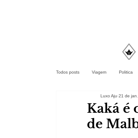
Todos posts
Viagem
Politica
Luxo Aju
21 de jan.
Kaká é 
de Mal