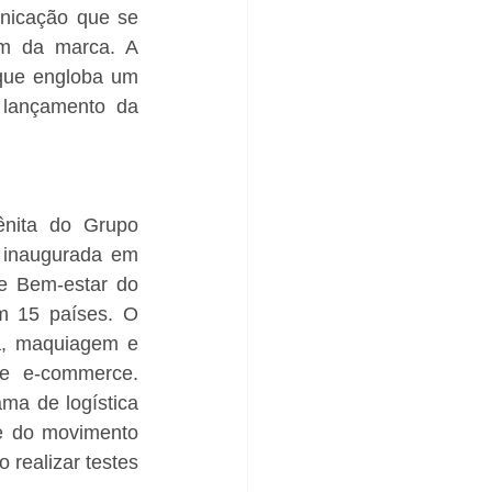
nicação que se 
m da marca. A 
que engloba um 
 lançamento da 
nita do Grupo 
 inaugurada em 
e Bem-estar do 
m 15 países. O 
a, maquiagem e 
e e-commerce. 
a de logística 
e do movimento 
realizar testes 