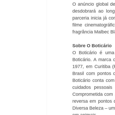
O anúncio global d
desdobrará ao lon
parceria inicia já
filme cinematográfi
fragrância Malbec B
Sobre O Boticário
O Boticário é uma
Boticário. A marca 
1977, em Curitiba (
Brasil com pontos 
Boticário conta com
cuidados pessoais 
Comprometida com as
reversa em pontos d
Diversa Beleza – um 
em animais. 