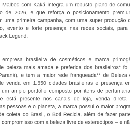
e Malbec com Kaká integra um robusto plano de comu
go de 2026, e que reforça o posicionamento premiu
 com uma primeira campanha, com uma super produção 
co, evento e forte presença nas redes sociais, para
lack Legend. 
 empresa brasileira de cosméticos e marca primogê
de beleza mais amada e preferida dos brasileiros* foi
Paraná), e tem a maior rede franqueada** de Beleza 
de venda em 1.650 cidades brasileiras e presença e
 um amplo portfólio composto por itens de perfumari
e está presente nos canais de loja, venda direta 
 pessoas e o planeta, a marca possui o maior program
e coleta do Brasil, o Boti Recicla, além de fazer part
compromisso com a beleza livre de estereótipos – e não 