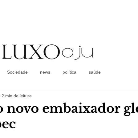
Coluna Social
Sociedade
news
política
saúde
2 min de leitura
o novo embaixador gl
bec