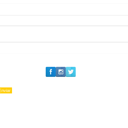
#Siga o Luxo_Aju
Carnaval 2027: Camarote
Nº1 inicia a venda de
ingressos de sua 36ª
edição
Enviar