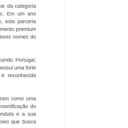
r da categoria 
ec. Em um ano 
 esta parceria 
amento premium 
iores nomes do 
indo Portugal, 
ssui uma forte 
e reconhecida 
raram como uma 
sonificação do 
nduta e a sua 
âneo que busca 