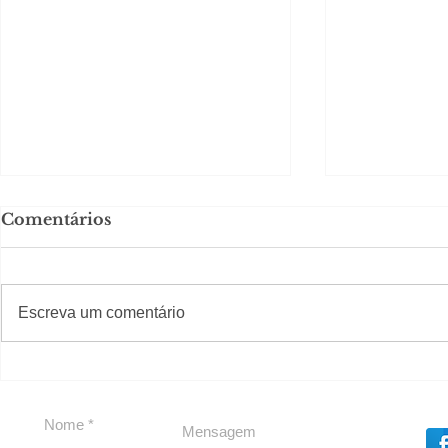
Comentários
#S
#Sugestões
Escreva um comentário
Em Nossa Senhora das
Carolina H
Dores, lideranças
experiênc
reforçam apoio a
para São 
Cláudio Mitidieri