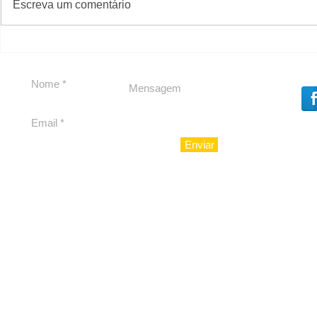
Escreva um comentário
Em Nossa Senhora das
Carolina H
Dores, lideranças
experiênc
reforçam apoio a
para São 
Cláudio Mitidieri
Enviar