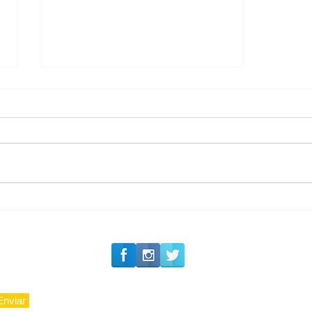
#Siga o Luxo_Aju
Private Concierge da
Caju
Enviar