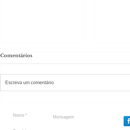
Comentários
#S
#Sugestões
Escreva um comentário
Segurança jurídica em
Private C
debate
Caju