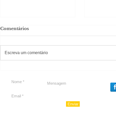
Comentários
#S
#Sugestões
CAJUCID
Escreva um comentário
Carolina Herrera traz
experiência 212 Mansion
para São Paulo
Enviar