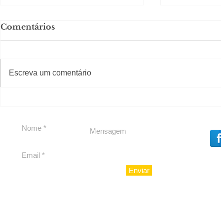
Comentários
Solteirou!
#S
#Sugestões
Escreva um comentário
Romance n
Enviar