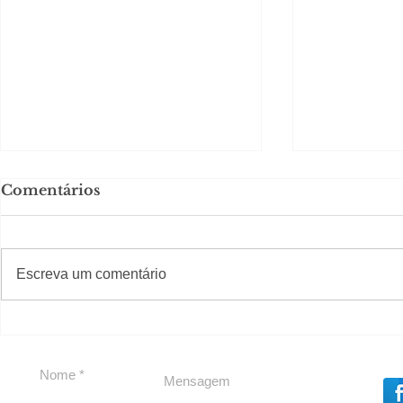
Comentários
Solteirou!
#S
#Sugestões
Escreva um comentário
Romance n