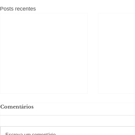
Posts recentes
Comentários
Solteirou!
#S
#Sugestões
Escreva um comentário