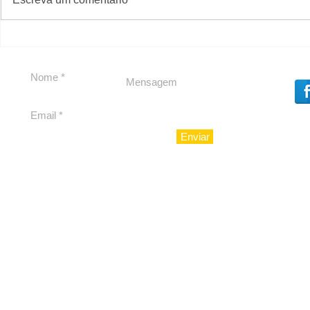
Private Concierge da
Caju
Enviar