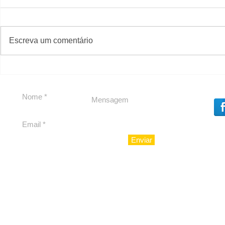
#S
#Sugestões
Escreva um comentário
Carolina Herrera traz
Segurança
experiência 212 Mansion
debate
para São Paulo
Enviar