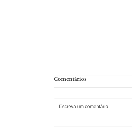
Comentários
#Sugestões
Escreva um comentário
Carolina Herrera traz
experiência 212 Mansion