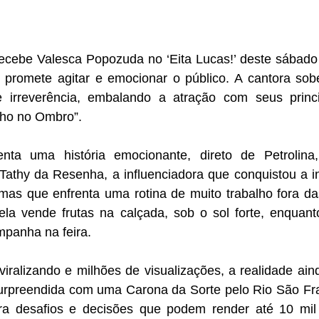
recebe Valesca Popozuda no ‘Eita Lucas!’ deste sábado 
promete agitar e emocionar o público. A cantora sob
 irreverência, embalando a atração com seus princi
inho no Ombro”.
ta uma história emocionante, direto de Petrolina,
athy da Resenha, a influenciadora que conquistou a in
as que enfrenta uma rotina de muito trabalho fora das 
ela vende frutas na calçada, sob o sol forte, enquanto
panha na feira.
ralizando e milhões de visualizações, a realidade aind
urpreendida com uma Carona da Sorte pelo Rio São Fran
ara desafios e decisões que podem render até 10 mil