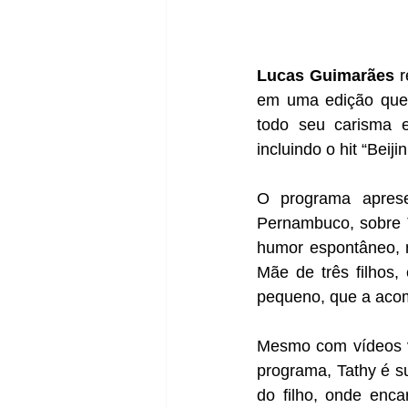
Lucas Guimarães
 
em uma edição que 
todo seu carisma e
incluindo o hit “Beij
O programa apresen
Pernambuco, sobre T
humor espontâneo, m
Mãe de três filhos, 
pequeno, que a acom
Mesmo com vídeos vi
programa, Tathy é s
do filho, onde enc