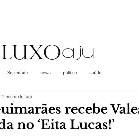
Coluna Social
Sociedade
news
política
saúde
.
1 min de leitura
uimarães recebe Vale
a no ‘Eita Lucas!’