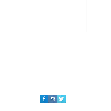
#Siga o Luxo_Aju
Carnaval 2027: Camarote
Nº1 inicia a venda de
ingressos de sua 36ª
edição