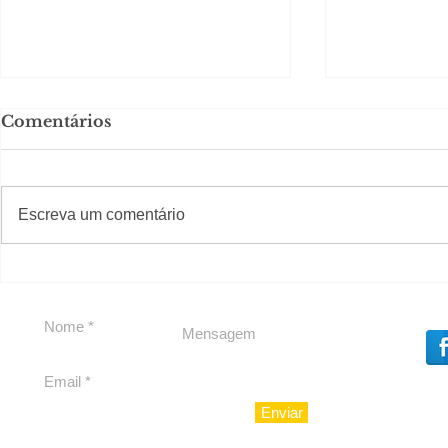
Comentários
#S
#Sugestões
Escreva um comentário
Em Nossa Senhora das
Carolina H
Dores, lideranças
experiênc
reforçam apoio a
para São 
Cláudio Mitidieri
Enviar