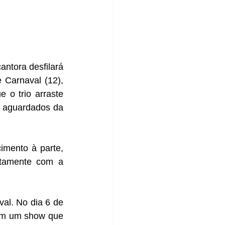
ntora desfilará 
 Carnaval (12), 
 o trio arraste 
s aguardados da 
mento à parte, 
etamente com a 
l. No dia 6 de 
em um show que 