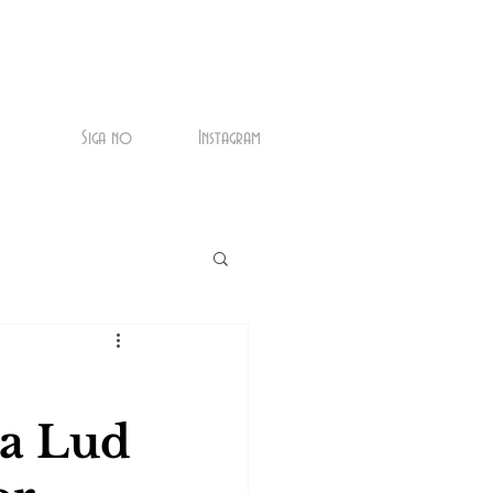
Siga no
Instagram
da Lud