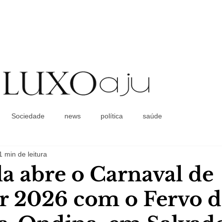
Coluna Social
Sociedade
news
política
saúde
1 min de leitura
a abre o Carnaval de
r 2026 com o Fervo 