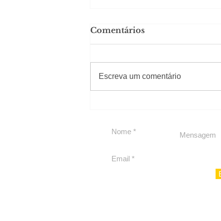
Comentários
#Sugestões
Escreva um comentário
Carolina Herrera traz
experiência 212 Mansion
para São Paulo