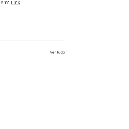
 em: 
Link
Ver tudo