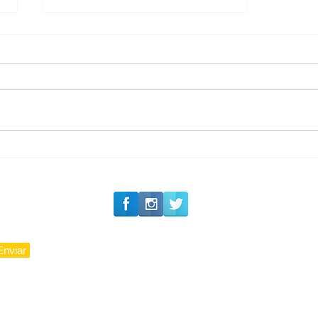
#Siga o Luxo_Aju
CAJUCIDADE
Enviar