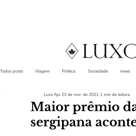
Todos posts
Viagem
Politica
Sociedade
news
Luxo Aju
23 de nov. de 2021
1 min de leitura
Maior prêmio d
sergipana acon