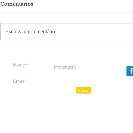
Comentários
#S
#Sugestões
Escreva um comentário
Em Nossa Senhora das
Carolina H
Dores, lideranças
experiênc
reforçam apoio a
para São 
Cláudio Mitidieri
Enviar