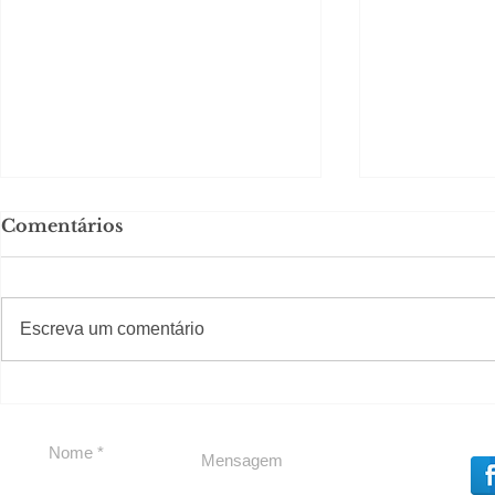
Comentários
#S
#Sugestões
CAJUCID
Escreva um comentário
Carolina Herrera traz
experiência 212 Mansion
para São Paulo