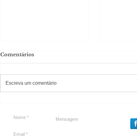
Comentários
#S
#Sugestões
Escreva um comentário
Política by Adiberto de
Tradição e
Souza
23 Anos da
Imobiliári