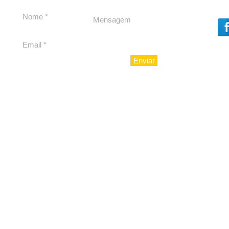
debate
Caju
Enviar