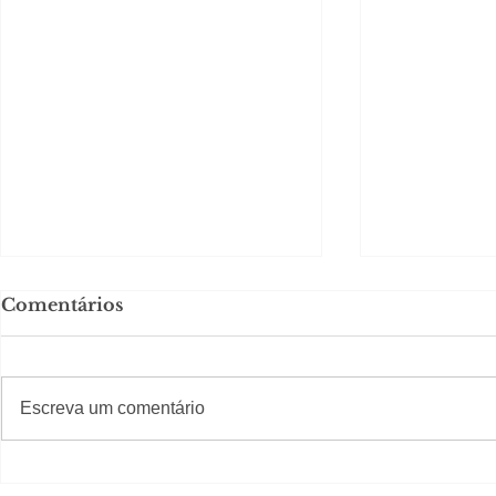
Comentários
#S
#Sugestões
Escreva um comentário
Segurança jurídica em
Private C