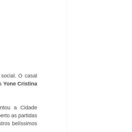
ocial. O casal 
a 
Yone Cristina 
ntou a Cidade 
rto as partidas 
tros belíssimos 