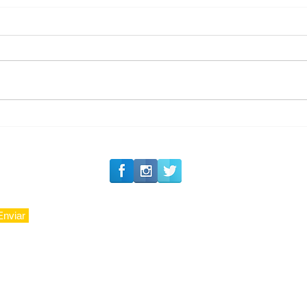
#Siga o Luxo_Aju
Private Concierge da
Caju
Enviar