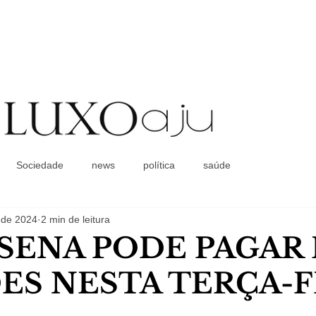
Coluna Social
Sociedade
news
política
saúde
 de 2024
2 min de leitura
SENA PODE PAGAR R
ES NESTA TERÇA-F