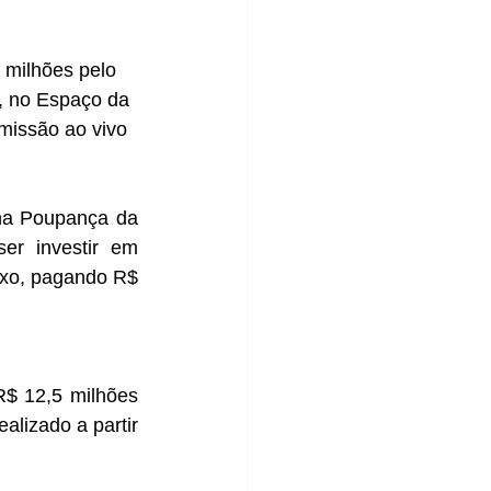
 milhões pelo 
), no Espaço da 
missão ao vivo 
na Poupança da 
r investir em 
uxo, pagando R$ 
$ 12,5 milhões 
lizado a partir 