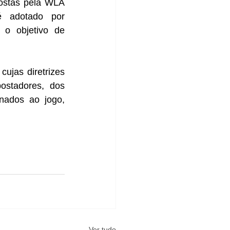
ostas pela WLA 
é adotado por 
o objetivo de 
jas diretrizes 
stadores, dos 
nados ao jogo, 
Ver tudo