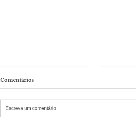
Comentários
#S
#Sugestões
Escreva um comentário
Segurança jurídica em
Private C
debate
Caju