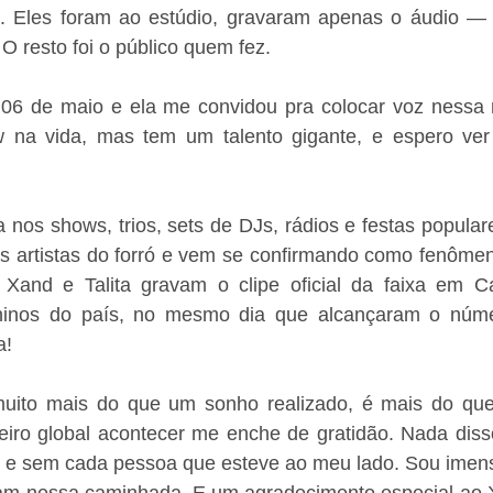
a. Eles foram ao estúdio, gravaram apenas o áudio — 
 O resto foi o público quem fez.
 06 de maio e ela me convidou pra colocar voz nessa mú
 na vida, mas tem um talento gigante, e espero ver 
a nos shows, trios, sets de DJs, rádios e festas populare
sos artistas do forró e vem se confirmando como fenôme
 Xand e Talita gravam o clipe oficial da faixa em C
juninos do país, no mesmo dia que alcançaram o núme
a!
muito mais do que um sonho realizado, é mais do que
iro global acontecer me enche de gratidão. Nada disso 
 e sem cada pessoa que esteve ao meu lado. Sou imens
ram nessa caminhada. E um agradecimento especial ao X