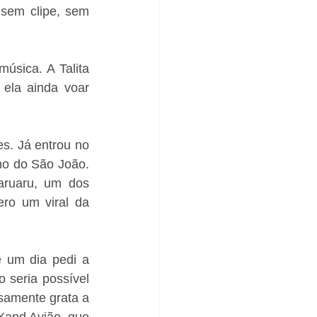
sem clipe, sem 
sica. A Talita 
ela ainda voar 
s. Já entrou no 
no do São João. 
aruaru, um dos 
ro um viral da 
 um dia pedi a 
seria possível 
amente grata a 
and Avião, que 