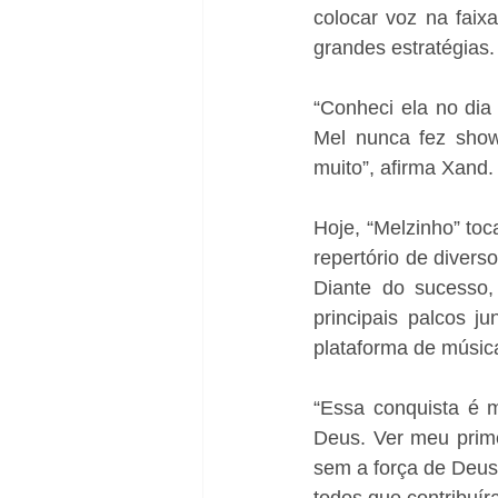
colocar voz na faix
grandes estratégias.
“Conheci ela no dia
Mel nunca fez show
muito”, afirma Xand.
Hoje, “Melzinho” toc
repertório de diver
Diante do sucesso,
principais palcos 
plataforma de músic
“Essa conquista é 
Deus. Ver meu prime
sem a força de Deus
todos que contribuí