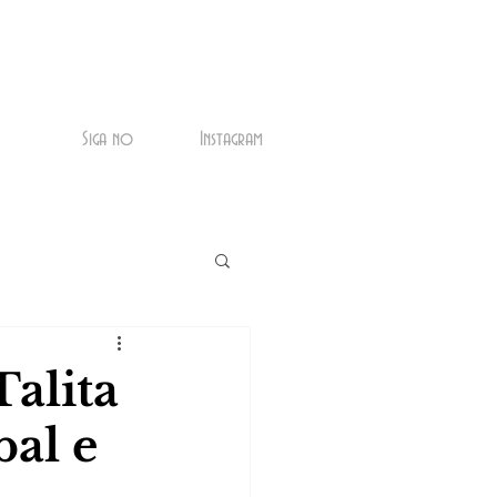
Siga no
Instagram
Talita
bal e