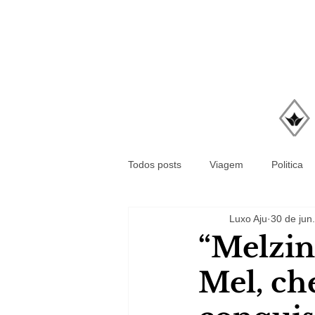
Todos posts
Viagem
Politica
Luxo Aju
30 de jun
“Melzin
Mel, che