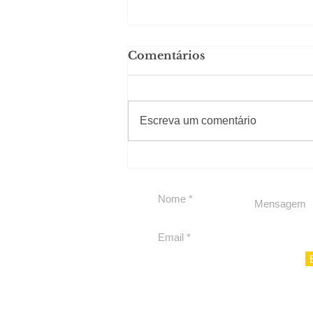
Comentários
#Sugestões
Escreva um comentário
Carolina Herrera traz
experiência 212 Mansion
para São Paulo