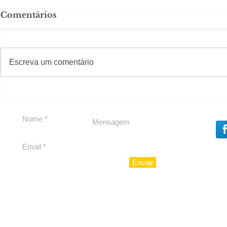
Comentários
#S
#Sugestões
CAJUCID
Escreva um comentário
Carolina Herrera traz
experiência 212 Mansion
para São Paulo
Enviar