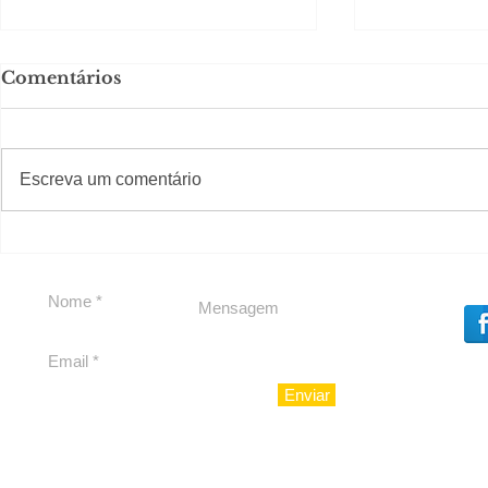
Comentários
#S
#Sugestões
Escreva um comentário
Segurança jurídica em
Private C
debate
Caju
Enviar