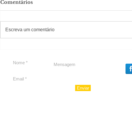
Comentários
#S
#Sugestões
Escreva um comentário
Segurança jurídica em
Private C
debate
Caju
Enviar