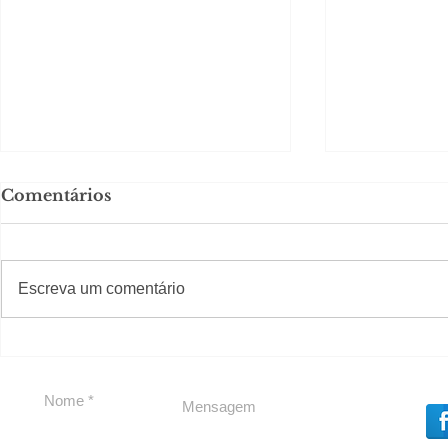
Comentários
#S
#Sugestões
Escreva um comentário
Em Nossa Senhora das
Carolina H
Dores, lideranças
experiênc
reforçam apoio a
para São 
Cláudio Mitidieri