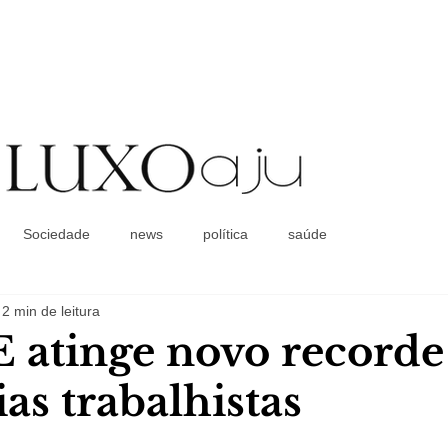
Coluna Social
Sociedade
news
política
saúde
2 min de leitura
atinge novo recorde
as trabalhistas