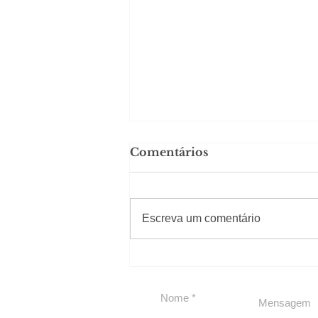
Comentários
#Sugestões
Escreva um comentário
Carolina Herrera traz
experiência 212 Mansion
para São Paulo