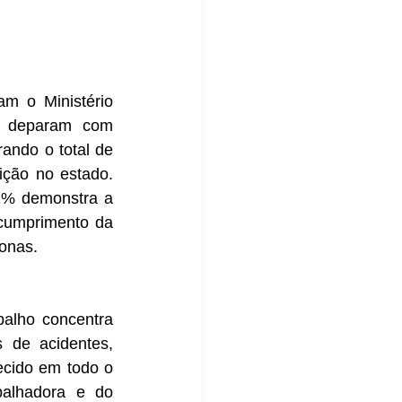
m o Ministério 
e deparam com 
ando o total de 
ção no estado. 
2% demonstra a 
cumprimento da 
zonas.
alho concentra 
 de acidentes, 
cido em todo o 
balhadora e do 