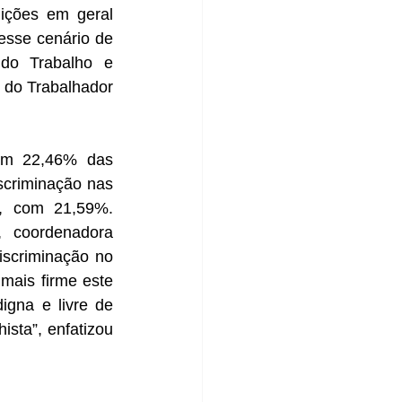
ições em geral 
sse cenário de 
 do Trabalho e 
do Trabalhador 
om 22,46% das 
scriminação nas 
, com 21,59%. 
 coordenadora 
scriminação no 
ais firme este 
gna e livre de 
sta”, enfatizou 