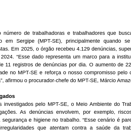
 número de trabalhadoras e trabalhadores que busca
ho em Sergipe (MPT-SE), principalmente quando s
istas. Em 2025, o órgão recebeu 4.129 denúncias, super
2024. “Esse dado representa um marco para a institui
 11 registros de denúncias por dia. O aumento de 2
dade no MPT-SE e reforça o nosso compromisso pelo 
sta”, afirmou o procurador-chefe do MPT-SE, Márcio Ama
igados
s investigados pelo MPT-SE, o Meio Ambiente do Trab
gações. As denúncias envolvem, por exemplo, riscos
 segurança e higiene no trabalho. “Esse cenário é pare
 irregularidades que atentam contra a saúde da tra