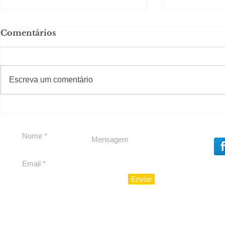
Comentários
#S
#Sugestões
Escreva um comentário
Política by Adiberto de
Tradição e
Souza
23 Anos da
Imobiliári
Enviar