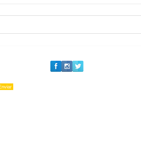
#Siga o Luxo_Aju
CAJUCIDADE
Enviar