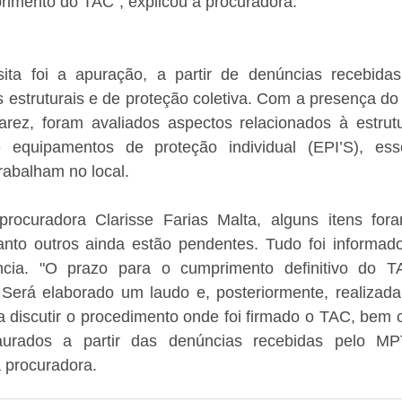
primento do TAC”, explicou a procuradora.
sita foi a apuração, a partir de denúncias recebida
estruturais e de proteção coletiva. Com a presença do an
arez, foram avaliados aspectos relacionados à estrutur
quipamentos de proteção individual (EPI’S), esse
rabalham no local.
ocuradora Clarisse Farias Malta, alguns itens fora
anto outros ainda estão pendentes. Tudo foi informad
ncia. "O prazo para o cumprimento definitivo do T
erá elaborado um laudo e, posteriormente, realizada
 discutir o procedimento onde foi firmado o TAC, bem 
taurados a partir das denúncias recebidas pelo M
a procuradora.