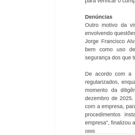
para verificar o cum
Denúncias
Outro motivo da vi
envolvendo questões 
Jorge Francisco Alv
bem como uso de e
segurança dos que t
De acordo com a pr
regularizados, enqu
momento da diligê
dezembro de 2025. S
com a empresa, para
procedimentos ins
empresa", finalizou 
news