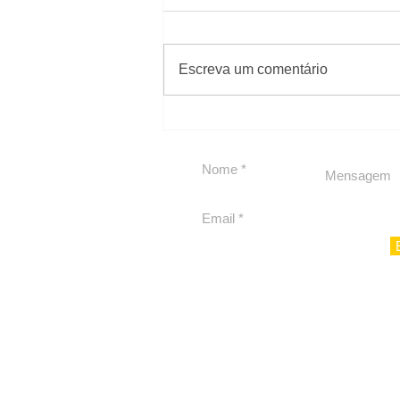
#Sugestões
Escreva um comentário
Carolina Herrera traz
experiência 212 Mansion
para São Paulo