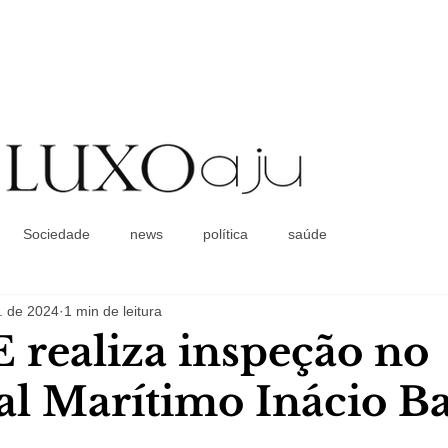
Coluna Social
Sociedade
news
política
saúde
. de 2024
1 min de leitura
realiza inspeção no
l Marítimo Inácio B