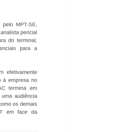
s pelo MPT-SE, 
alista pericial 
a do terminal, 
nciais para a 
m efetivamente 
o à empresa no 
AC termina em 
 uma audiência 
como os demais 
PT em face da 