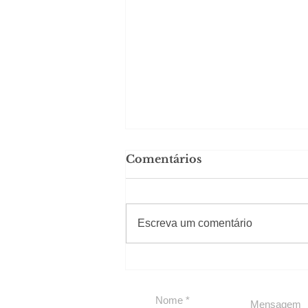
Comentários
#Sugestões
Escreva um comentário
Segurança jurídica em
debate