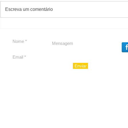
Solteirou!
#S
#Sugestões
Escreva um comentário
Romance n
Enviar