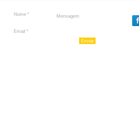
debate
Caju
Enviar