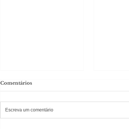
Comentários
#S
#Sugestões
Escreva um comentário
Segurança jurídica em
Private C