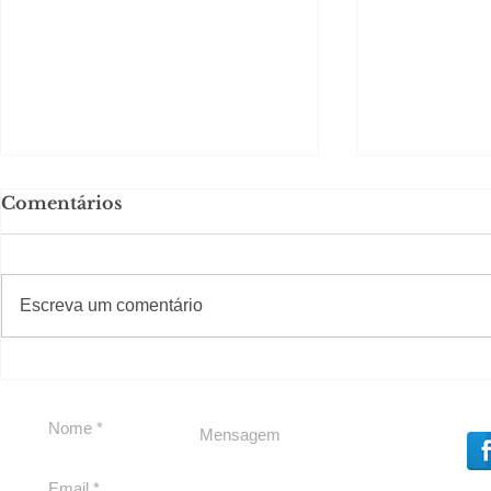
Comentários
#S
#Sugestões
Escreva um comentário
Segurança jurídica em
Private C
debate
Caju