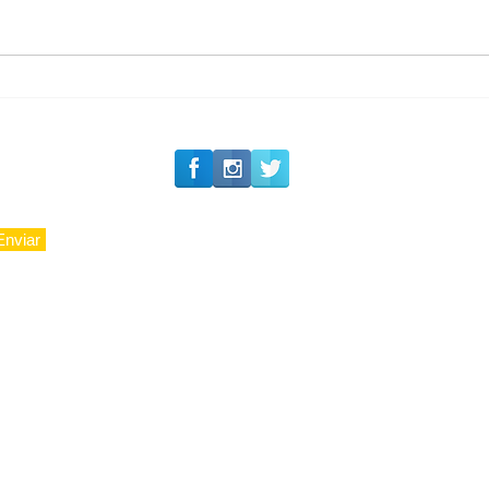
#Siga o Luxo_Aju
Romance na Itália
Enviar