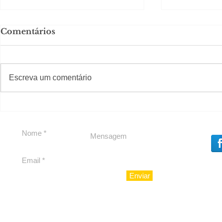
Comentários
#S
#Sugestões
Escreva um comentário
Segurança jurídica em
Private C
debate
Caju
Enviar