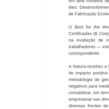
em sete modelos de
eles: Desenvolvimen
de Fabricação Ecoló
O Best for the Wo
Certificadas (B Corp
na Avaliação de I
trabalhadores — est
correspondente.
A Natura recebeu a h
de impacto positiv
metodologia de gest
negativos para medir
contabilizar, em ter
empresarial nas dim
diversas frentes 