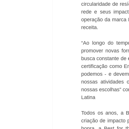
circularidade de re
rede e seus impac
operação da marca N
receita.
“Ao longo do tempo
promover novas form
busca constante de e
certificação como E
podemos - e devemo
nossas atividades 
nossas escolhas” com
Latina
Todos os anos, a B
criação de impacto 
honra, a Best for 