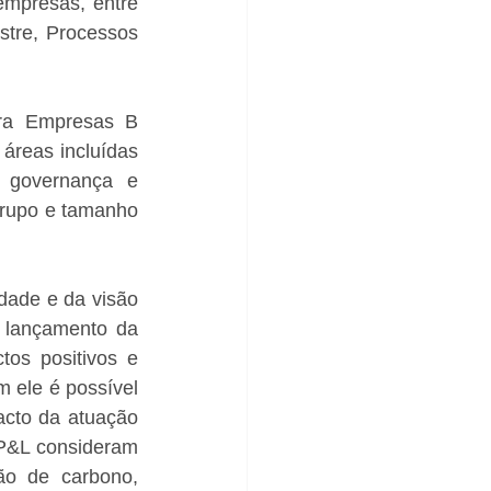
mpresas, entre 
tre, Processos 
ra Empresas B 
áreas incluídas 
 governança e 
rupo e tamanho 
dade e da visão 
 lançamento da 
os positivos e 
 ele é possível 
acto da atuação 
P&L consideram 
o de carbono, 