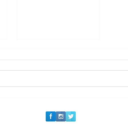
#Siga o Luxo_Aju
Carolina Herrera traz
experiência 212 Mansion
para São Paulo