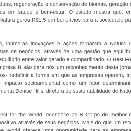
síduos, regeneração e conservação de biomas, geração d
tos em saúde e bem-estar. O estudo mostra que, em
atura gerou R$1.5 em benefícios para a sociedade pa
, inúmeras inovações e ações tornaram a Natura re
as de negócios, através de uma gestão que equilibra
quilíbrio entre valor gerado e compartilhado. O Best Fo
mpresa B são para nós um reconhecimento desta jorna
s- redefinir a forma em que as empresas operam, in
o impacto socioambiental como um fator determinant
enta Denise Hills, diretora de sustentabilidade de Nat
est for the World reconhece as B Corps de melhor 
positivo através de seus negócios. Mais do que um rec
the World oferece uma oportunidade para as empresa