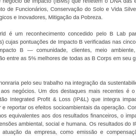
 negócio de impacto (IBMs) que refletem o DNA das e
to de Funcionários, Conservação do Solo e Vida Silves
gicos e Inovadores, Mitigação da Pobreza.
rld é um reconhecimento concedido pelo B Lab pa
s) cujas pontuações de Impacto B verificadas nas cinco 
mpacto B — comunidade, clientes, meio ambiente,
ão entre as 5% melhores de todas as B Corps em seu g
onraria pelo seu trabalho na integração da sustentabili
o aos negócios. Um dos destaques mais recentes é o
ão Integrated Profit & Loss (IP&L) que integra impact
 e reportar os efeitos socioambientais da operação. Com
mos equivalentes aos dos resultados financeiros, o imp
ensões ambiental, social e humana. Os resultados do I
de atuação da empresa, como emissão e compensaçã