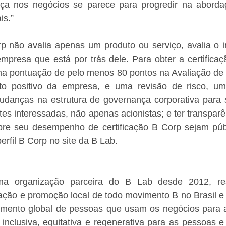
ança nos negócios se parece para progredir na abord
is.”
rp não avalia apenas um produto ou serviço, avalia o i
empresa que está por trás dele. Para obter a certifica
a pontuação de pelo menos 80 pontos na Avaliação de 
to positivo da empresa, e uma revisão de risco, um
udanças na estrutura de governança corporativa para s
tes interessadas, não apenas acionistas; e ter transparên
re seu desempenho de certificação B Corp sejam públ
erfil B Corp no site da B Lab.
 organização parceira do B Lab desde 2012, res
ação e promoção local de todo movimento B no Brasil e 
imento global de pessoas que usam os negócios para a
nclusiva, equitativa e regenerativa para as pessoas e 