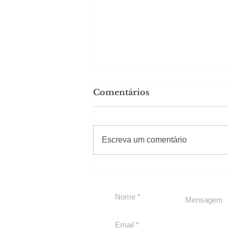
Comentários
#Sugestões
Escreva um comentário
Em Nossa Senhora das
Dores, lideranças
reforçam apoio a
Cláudio Mitidieri