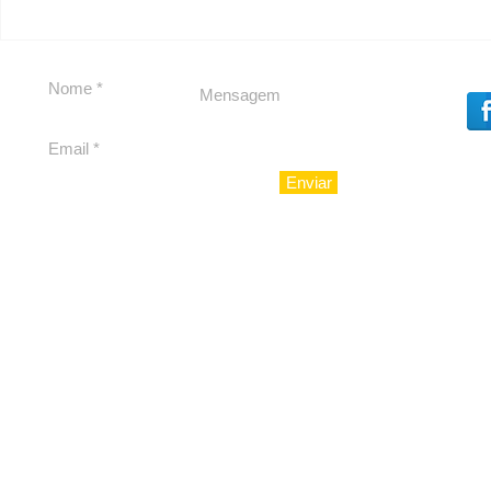
Política b
Souza
Enviar