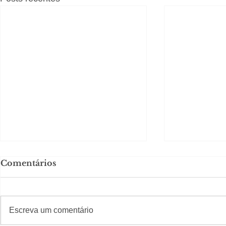
Comentários
#S
#Sugestões
Escreva um comentário
LIV CONECTA