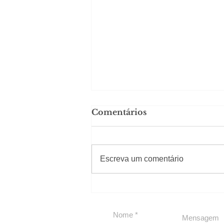
Comentários
#Sugestões
Escreva um comentário
Segurança jurídica em
debate