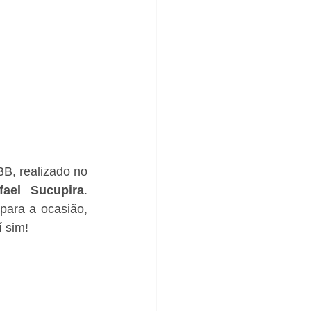
B, realizado no 
fael
Sucupira
. 
para a ocasião, 
í sim!