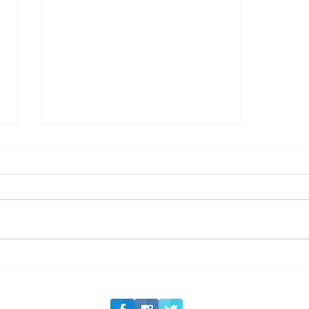
#Siga o Luxo_Aju
Private Concierge da
Caju