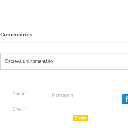
Comentários
#S
#Sugestões
Escreva um comentário
Segurança jurídica em
Private C
debate
Caju
Enviar