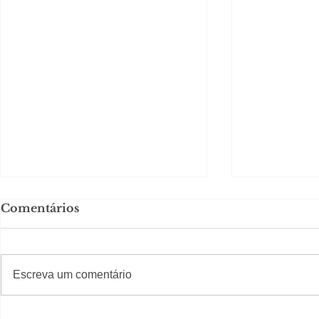
Comentários
#S
#Sugestões
Escreva um comentário
Segurança jurídica em
Private C