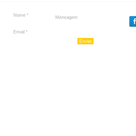
debate
Caju
Enviar