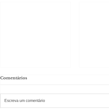
Comentários
Solteirou!
#S
#Sugestões
Escreva um comentário
Romance n