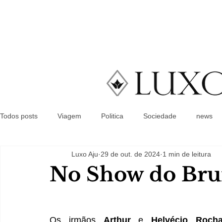
Todos posts
Viagem
Politica
Sociedade
news
Luxo Aju
29 de out. de 2024
1 min de leitura
No Show do Br
Os irmãos 
Arthur 
e
 Helvécio Roch