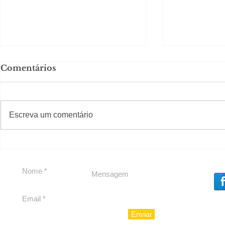
Comentários
#S
#Sugestões
Escreva um comentário
Segurança jurídica em
Private C
debate
Caju
Enviar