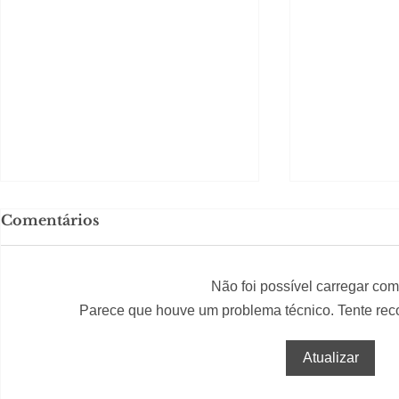
Comentários
Não foi possível carregar com
Parece que houve um problema técnico. Tente reco
#S
#Sugestões
Segurança jurídica em
Private C
Atualizar
debate
Caju