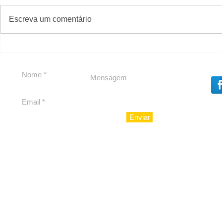
#S
#Sugestões
CAJUCID
Escreva um comentário
Carolina Herrera traz
experiência 212 Mansion
para São Paulo
Enviar