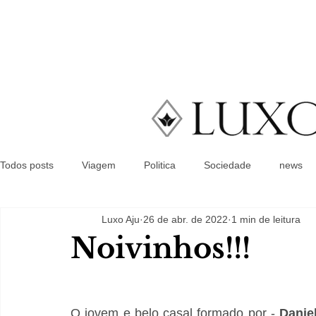
Todos posts
Viagem
Politica
Sociedade
news
Luxo Aju
26 de abr. de 2022
1 min de leitura
Noivinhos!!!
O jovem e belo casal formado por - 
Daniel