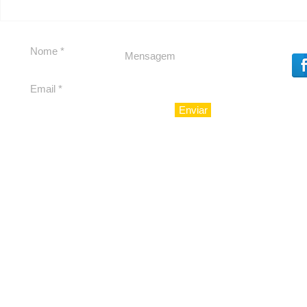
Segurança jurídica em
Private C
debate
Caju
Enviar