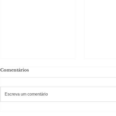
Comentários
Solteirou!
#S
#Sugestões
Escreva um comentário
Romance n